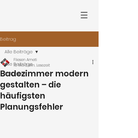
Beitrag
Alle Beiträge
Fliesen Ameti
Alle Beiträge
15. Mai
2 Min. Lesezeit
Badezimmer modern
Ratgeber
gestalten – die
häufigsten
Planungsfehler